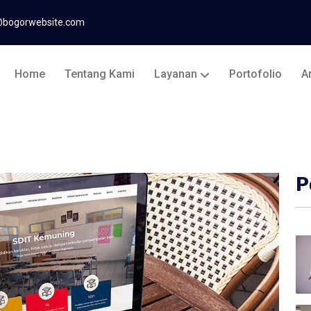
@bogorwebsite.com
Home
Tentang Kami
Layanan
Portofolio
Ar
P