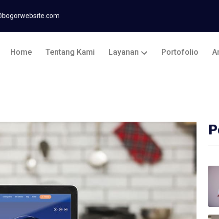
@bogorwebsite.com
Home
Tentang Kami
Layanan
Portofolio
Ar
P