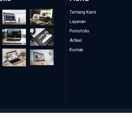
Tentang Kami
Layanan
Portofolio
Artikel
Kontak
opyright ©
2026
Bogorwebsite.com
. Developer by
Sevenlight.