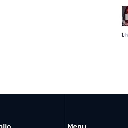
Li
olio
Menu