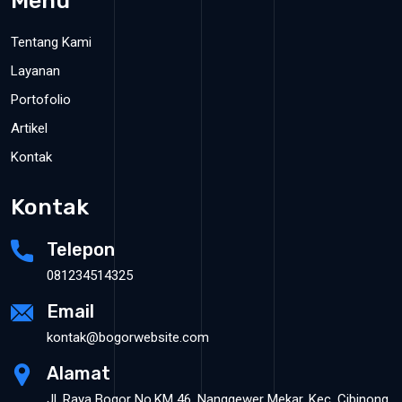
Menu
Tentang Kami
Layanan
Portofolio
Artikel
Kontak
Kontak
Telepon
081234514325
Email
kontak@bogorwebsite.com
Alamat
Jl. Raya Bogor No.KM 46, Nanggewer Mekar, Kec. Cibinong,